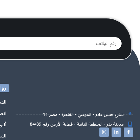
روا
الق
اتص
11 شارع حسن علام - المرغني - القاهرة - مصر
ألبو
مدينة بدر - المنطقة الثانية - قطعة الأرض رقم 84/89
المد